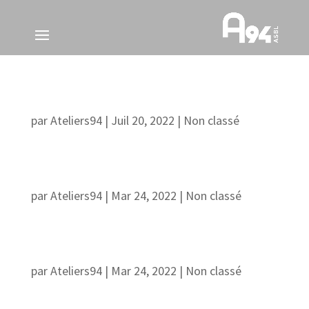
“Styles de vie”
par
Ateliers94
|
Juil 20, 2022
|
Non classé
“Les ressorts cachés de la punition”
par
Ateliers94
|
Mar 24, 2022
|
Non classé
Le choix de la clinique
par
Ateliers94
|
Mar 24, 2022
|
Non classé